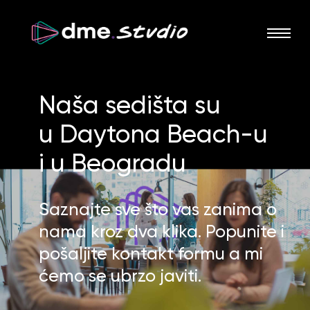
Naša sedišta su
u
Daytona Beach-u
i u
Beogradu
Saznajte sve što vas zanima o
nama kroz dva klika. Popunite i
pošaljite kontakt formu a mi
ćemo se ubrzo javiti.