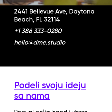
2441 Bellevue Ave, Daytona
Beach, FL 32114
+1 386 333-0280
hello@dme.studio
Podeli svoju ideju
sa nama