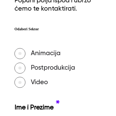
Popuni polja ispod i ubrzo
ćemo te kontaktirati.
Odaberi Sektor
Animacija
Postprodukcija
Video
*
Ime i Prezime