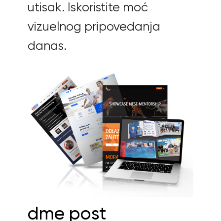
utisak. Iskoristite moć
vizuelnog pripovedanja
danas.
dme post