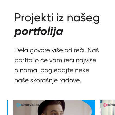
Projekti iz našeg
portfolija
Dela govore više od reči. Naš
portfolio će vam reći najviše
o nama, pogledajte neke
naše skorašnje radove.