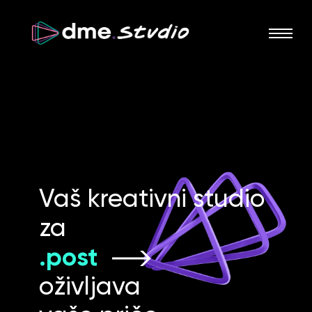
Vaš kreativni studio
za
.an
oživljava