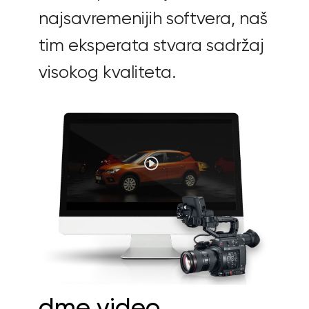
najsavremenijih softvera, naš
tim eksperata stvara sadržaj
visokog kvaliteta.
dme video