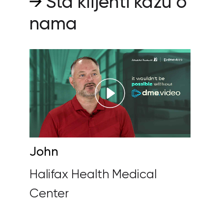
nama
John
Sar
Halifax Health Medical
Mill
Center