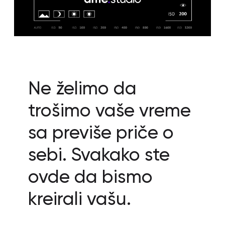
Ne želimo da
trošimo vaše vreme
sa previše priče o
sebi. Svakako ste
ovde da bismo
kreirali vašu.