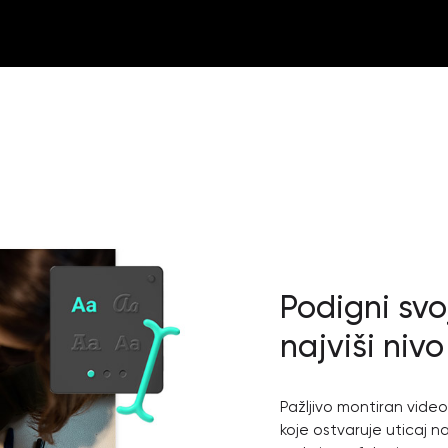
Podigni svo
najviši nivo
Pažljivo montiran video
koje ostvaruje uticaj n