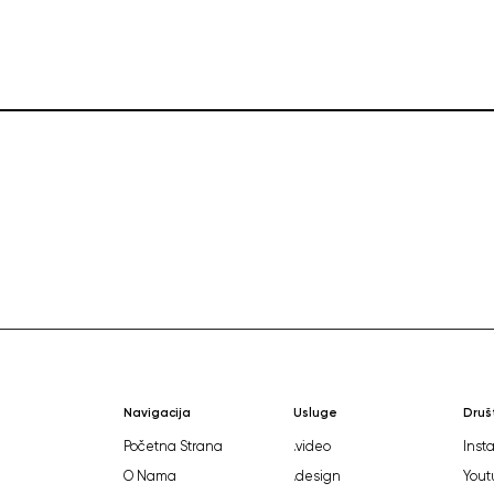
Navigacija
Usluge
Druš
Početna Strana
.video
Inst
O Nama
.design
Yout