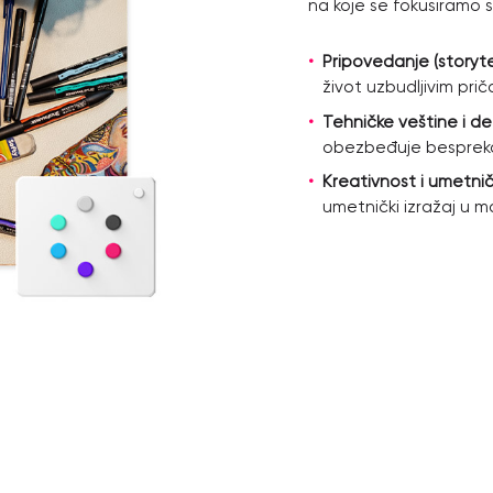
na koje se fokusiramo s
Pripovedanje (storyte
život uzbudljivim pri
Tehničke veštine i det
obezbeđuje bespreko
Kreativnost i umetničk
umetnički izražaj u m