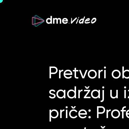
Pretvori o
sadržaj u 
priče: Pro