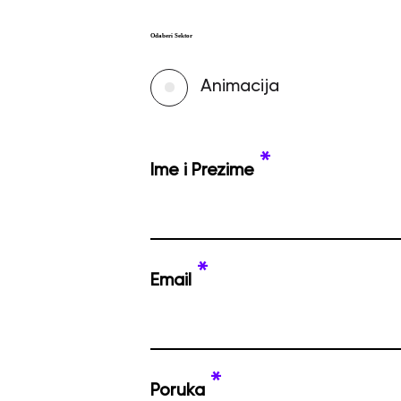
Odaberi Sektor
Animacija
*
Ime i Prezime
*
Email
*
Poruka