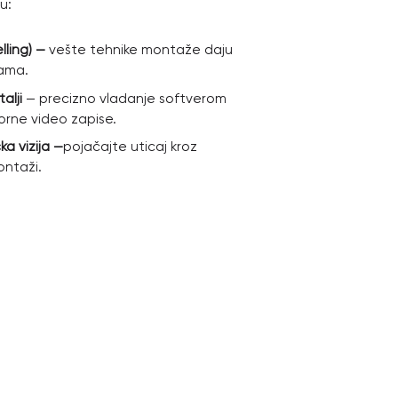
u:
lling) —
vešte tehnike montaže daju
čama.
alji
— precizno vladanje softverom
rne video zapise.
a vizija —
pojačajte uticaj kroz
ontaži.