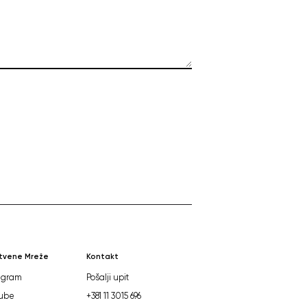
tvene Mreže
Kontakt
agram
Pošalji upit
ube
+381 11 3015 696