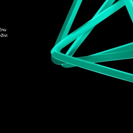
čnu
živi