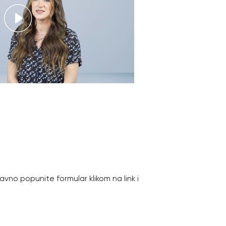
John
Halifax Health M
vno popunite formular klikom na link i