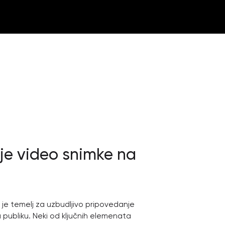
je video snimke na
 je temelj za uzbudljivo pripovedanje
a publiku. Neki od ključnih elemenata