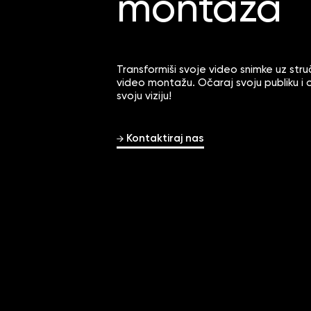
montaža
Transformiši svoje video snimke uz stru
video montažu. Očaraj svoju publiku i o
svoju viziju!
Kontaktiraj nas