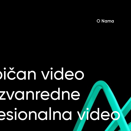
O Nama
bičan video
izvanredne
fesionalna video