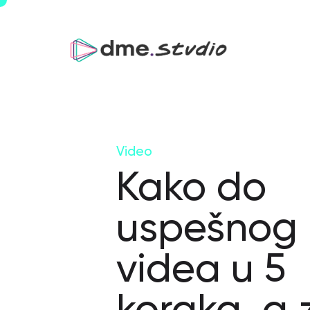
Video
Kako do
uspešnog
videa u 5