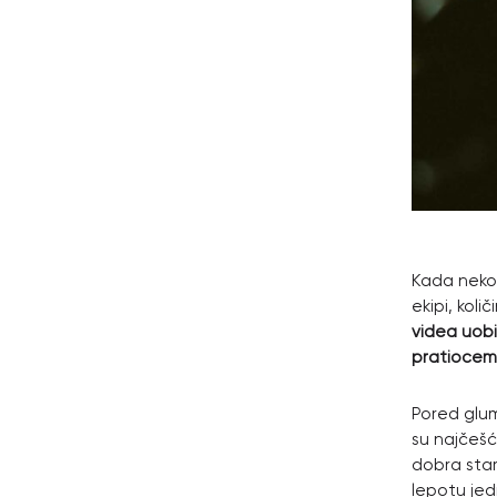
Kada neko 
ekipi, kol
videa uobi
pratiocem 
Pored gluma
su najčešće
dobra star
lepotu jed