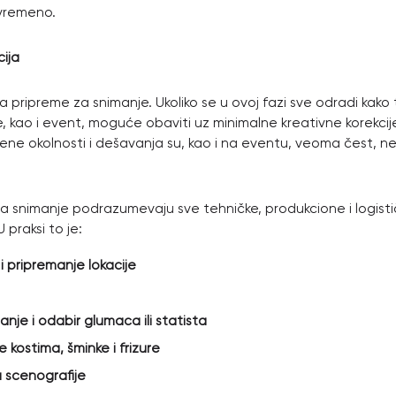
ovremeno.
ija
a pripreme za snimanje. Ukoliko se u ovoj fazi sve odradi kako 
e, kao i event, moguće obaviti uz minimalne kreativne korekcij
ne okolnosti i dešavanja su, kao i na eventu, veoma čest, 
a snimanje podrazumevaju sve tehničke, produkcione i logisti
 praksi to je:
i pripremanje lokacije
sanje i odabir glumaca ili statista
e kostima, šminke i frizure
 scenografije