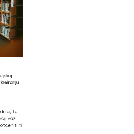
ijskoj
 kreiranju
dnici, to
ciji važi
otceniti ni