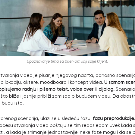
Upoznavanje tima sa brief-om koji šalje klijent.
 stvaranja videa je pisanje njegovog nacrta, odnosno scenarij
 lokaciju, aktere, moodboard i koncept videa.
U samom scen
opisujemo radnju i pišemo tekst, voice over ili dijalog.
Scenario
u što bliže i jasnije približi zamisao o budućem videu. Da obos
 budu ista.
renog scenarija, ulazi se u sledeću fazu,
fazu preprodukcije
rocesu stvaranja videa poštuju se tim redosledom uvek kada 
kti, a kada je snimanje jednostavnije, neke faze mogu i da se 