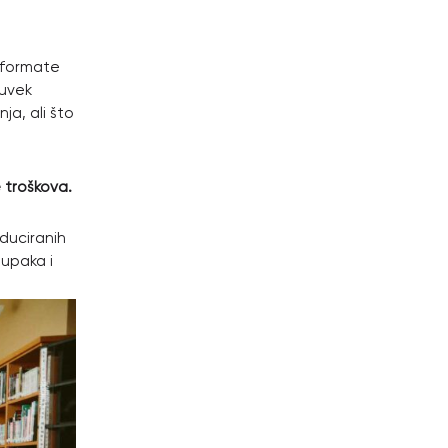
e formate
 uvek
ja, ali što
e troškova.
oduciranih
tupaka i