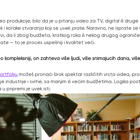
o produkcije, bilo da je u pitanju video za TV, digital ili drug
k i korake stvaranja koji se
uvek prate
. Naravno, ne isprate se
vi, da li zbog budžeta, kratkog roka ili nekog drugog ograničen
rate — to je proces uspešniji i kvalitet veći.
o kompleksniji, on zahteva više ljudi, više snimajućih dana, viš
ortfoliju
možeš pronaći širok spektar različitih vrsta videa, pr
je industrije i svrhe, sa manjim ili većim budžetima. Logika pos
 u pripremi je uvek isti.