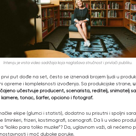
Intervju je vrsta video sadržaja koja naglašava stručnost i privlači publiku.
prvi put dođe na set, često se iznenadi brojem ljudi u produkc
ičini opreme i kompleksnosti izvođenja. Sa produkcijske strane,
u
čajeno učestvuje producent, scenarista, reditelj, snimatelj sa
kamere, tonac, šarfer, opciono i fotograf.
čke ekipe (glumci i statisti), dodatno su prisutni i spoljni sara
 šminkeri, frizeri, kostimografi, scenografi. Da li u video produk
a “koliko para toliko muzike”? Da, uglavnom važi, ali nećemo p
nostavnosti i moć duboke poruke.