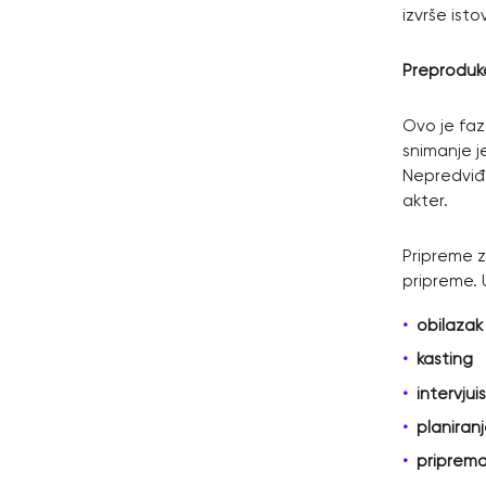
izvrše ist
Preprodukc
Ovo je faz
snimanje j
Nepredviđe
akter.
Pripreme z
pripreme. U
obilazak 
kasting
intervjui
planiranj
priprema