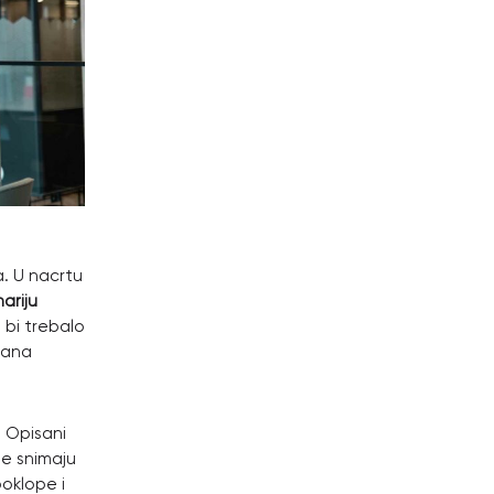
a. U nacrtu
ariju
 bi trebalo
trana
. Opisani
se snimaju
poklope i