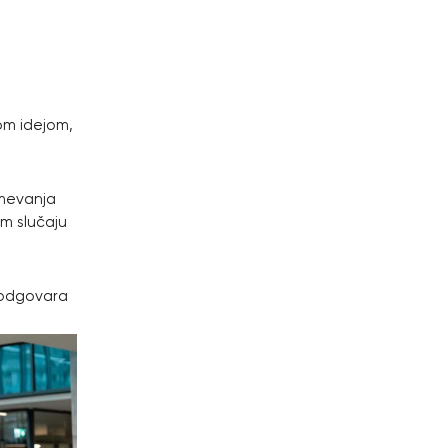
om idejom,
umevanja
om slučaju
i odgovara