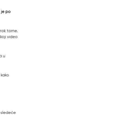
 je po
zrok tome.
koji video
a u
 kako
u sledeće