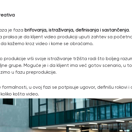
reativa
aza je faza
brifovanja, istraživanja, definisanja i sastančenja
.
 praksa je da klijent video produkciji uputi zahtev sa početn
o da kažemo kroz video i kome se obraćamo.
o produkcije vrši svoje istraživanje tržišta radi što boljeg raz
iljne grupe. Moguće je i da klijent ima već gotov scenario, u t
imo u fazu preprodukcije.
e formalnosti, u ovoj fazi se potpisuje ugovor, definišu rokovi 
koliko košta video.