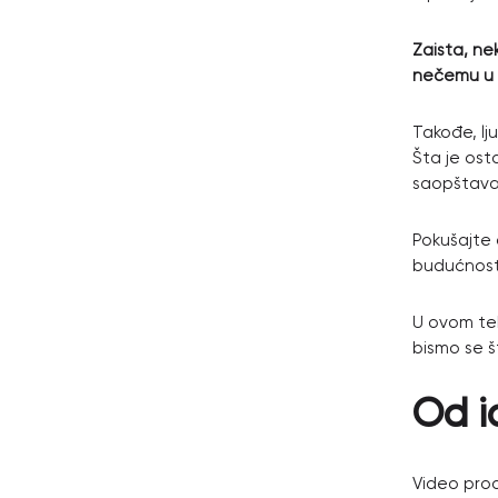
Zaista, ne
nečemu u s
Takođe, lj
Šta je osta
saopštava,
Pokušajte 
budućnosti
U ovom tek
bismo se š
Od i
Video prod