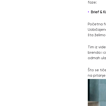
faze:
Brief & K
Početna f
Uobičajena
šta želim
Tim iz vide
brenda i c
odmah ulaz
Što se tič
na pitanje 