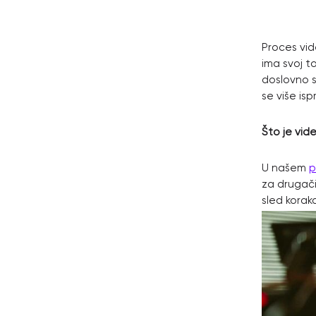
Proces vide
ima svoj to
doslovno s
se više isp
Što je vide
U našem
p
za drugači
sled koraka