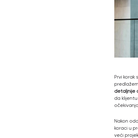
Prvi korak
predlažemo
detaljnije 
da klijent
očekivanja
Nakon odob
koraci u p
veći proje