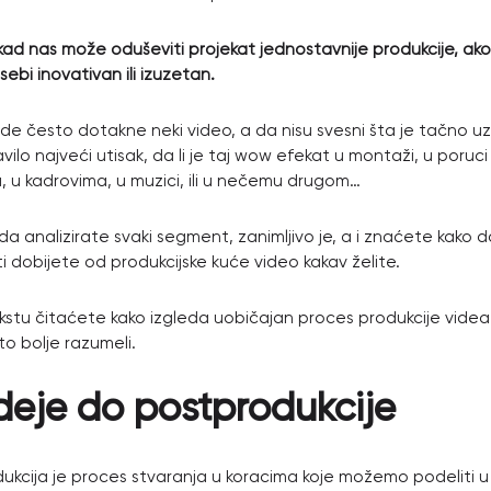
kad nas može oduševiti projekat jednostavnije produkcije, ako
ebi inovativan ili izuzetan.
ude često dotakne neki video, a da nisu svesni šta je tačno u
vilo najveći utisak, da li je taj wow efekat u montaži, u poruci 
 u kadrovima, u muzici, ili u nečemu drugom…
da analizirate svaki segment, zanimljivo je, a i znaćete kako d
 dobijete od produkcijske kuće video kakav želite.
stu čitaćete kako izgleda uobičajan proces produkcije videa
to bolje razumeli.
deje do postprodukcije
ukcija je proces stvaranja u koracima koje možemo podeliti 