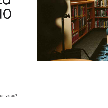
za
10
dan video?